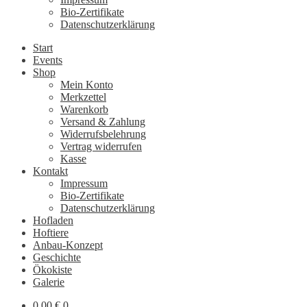
Bio-Zertifikate
Datenschutzerklärung
Start
Events
Shop
Mein Konto
Merkzettel
Warenkorb
Versand & Zahlung
Widerrufsbelehrung
Vertrag widerrufen
Kasse
Kontakt
Impressum
Bio-Zertifikate
Datenschutzerklärung
Hofladen
Hoftiere
Anbau-Konzept
Geschichte
Ökokiste
Galerie
0,00
€
0