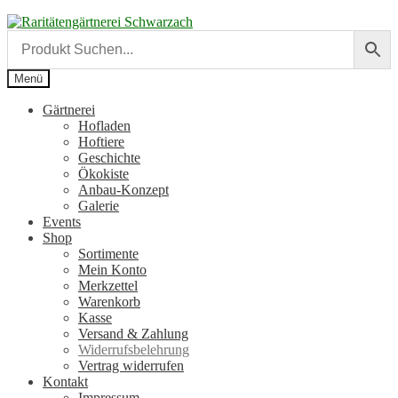
Zur
Zum
Navigation
Inhalt
springen
springen
Menü
Gärtnerei
Hofladen
Hoftiere
Geschichte
Ökokiste
Anbau-Konzept
Galerie
Events
Shop
Sortimente
Mein Konto
Merkzettel
Warenkorb
Kasse
Versand & Zahlung
Widerrufsbelehrung
Vertrag widerrufen
Kontakt
Impressum